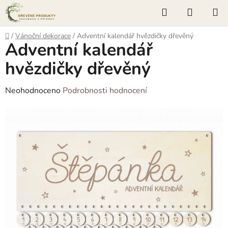
Přejít
Hledat
NÁKUP
na
KOŠÍK
obsah
Domů
/
Vánoční dekorace
/
Adventní kalendář hvězdičky dřevěný
Adventní kalendář
hvězdičky dřevěný
Průměrné
Neohodnoceno
Podrobnosti hodnocení
hodnocení
produktu
je
0,0
z
5
hvězdiček.