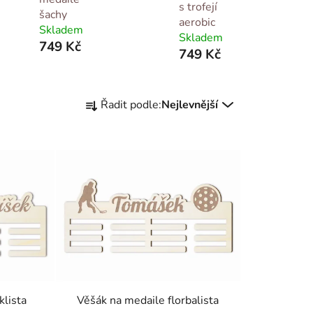
s trofejí
šachy
aerobic
Skladem
Skladem
749 Kč
749 Kč
Ř
Řadit podle:
Nejlevnější
a
z
e
n
í
p
r
o
d
u
k
klista
Věšák na medaile florbalista
t