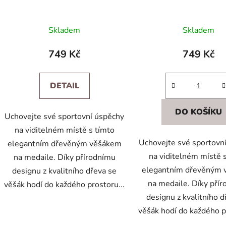
k
t
Skladem
Skladem
ů
749 Kč
749 Kč
DETAIL
DO KOŠÍKU
Uchovejte své sportovní úspěchy
na viditelném místě s tímto
Uchovejte své sportovn
elegantním dřevěným věšákem
na viditelném místě 
na medaile. Díky přírodnímu
elegantním dřevěným
designu z kvalitního dřeva se
na medaile. Díky pří
věšák hodí do každého prostoru...
designu z kvalitního d
věšák hodí do každého p