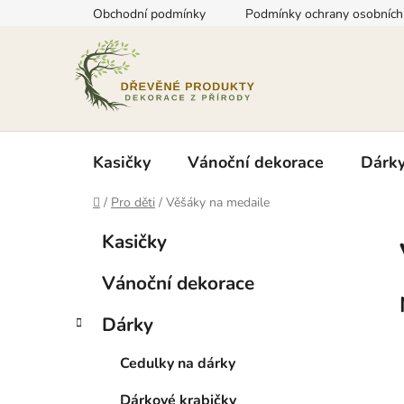
Přejít
Obchodní podmínky
Podmínky ochrany osobních
na
obsah
Kasičky
Vánoční dekorace
Dárk
Domů
/
Pro děti
/
Věšáky na medaile
P
K
Přeskočit
Kasičky
a
kategorie
o
t
s
Vánoční dekorace
e
t
g
r
Dárky
o
a
r
Cedulky na dárky
i
n
e
n
Dárkové krabičky