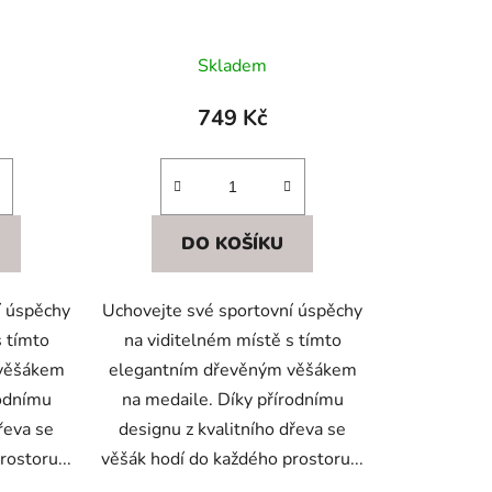
ů
Skladem
749 Kč
DO KOŠÍKU
í úspěchy
Uchovejte své sportovní úspěchy
s tímto
na viditelném místě s tímto
 věšákem
elegantním dřevěným věšákem
rodnímu
na medaile. Díky přírodnímu
řeva se
designu z kvalitního dřeva se
rostoru...
věšák hodí do každého prostoru...