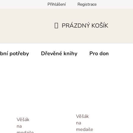
Přihlášení
Registrace
kt
PRÁZDNÝ KOŠÍK
NÁKUPNÍ
KOŠÍK
bní potřeby
Dřevěné knihy
Pro domácí mazlí
Věšák
Věšák
na
na
medaile
medaile