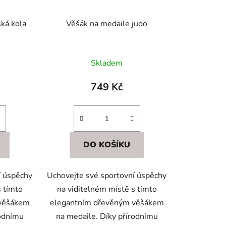
ká kola
Věšák na medaile judo
Skladem
749 Kč
DO KOŠÍKU
í úspěchy
Uchovejte své sportovní úspěchy
s tímto
na viditelném místě s tímto
 věšákem
elegantním dřevěným věšákem
rodnímu
na medaile. Díky přírodnímu