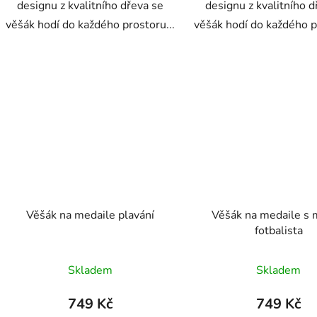
designu z kvalitního dřeva se
designu z kvalitního d
věšák hodí do každého prostoru...
věšák hodí do každého p
Věšák na medaile plavání
Věšák na medaile s
fotbalista
Skladem
Skladem
749 Kč
749 Kč