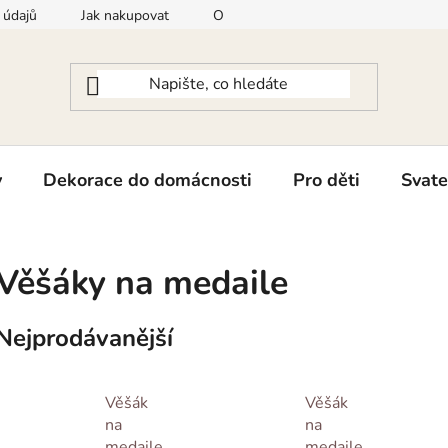
 údajů
Jak nakupovat
Odstoupení od smlouvy
Konta
y
Dekorace do domácnosti
Pro děti
Svate
Věšáky na medaile
Nejprodávanější
Věšák
Věšák
na
na
medaile
medaile