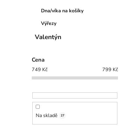
Dna/víka na košíky
Výřezy
Valentýn
Cena
749
Kč
799
Kč
Na skladě
27