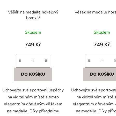
Věšák na medaile hokejový
Věšák na medaile hors
brankář
Skladem
Skladem
749 Kč
749 Kč
DO KOŠÍKU
DO KOŠÍKU
Uchovejte své sportovní úspěchy
Uchovejte své sportovn
na viditelném místě s tímto
na viditelném místě 
elegantním dřevěným věšákem
elegantním dřevěným
na medaile. Díky přírodnímu
na medaile. Díky pří