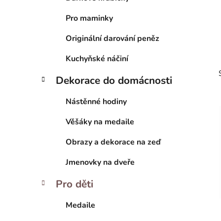
í
Pro maminky
p
a
Originální darování peněz
n
e
Kuchyňské náčiní
l
Dekorace do domácnosti
Nástěnné hodiny
Věšáky na medaile
i
Obrazy a dekorace na zeď
Jmenovky na dveře
Pro děti
Medaile