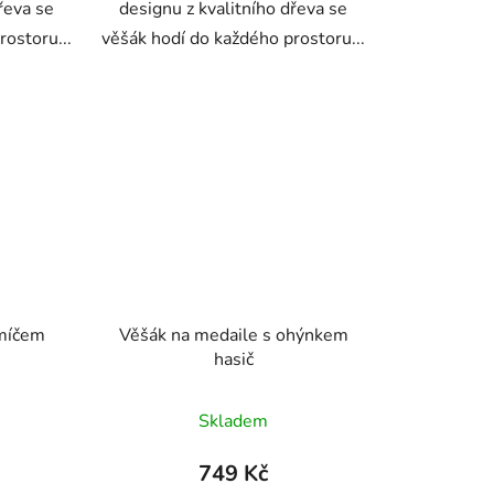
řeva se
designu z kvalitního dřeva se
rostoru...
věšák hodí do každého prostoru...
 míčem
Věšák na medaile s ohýnkem
hasič
Skladem
749 Kč