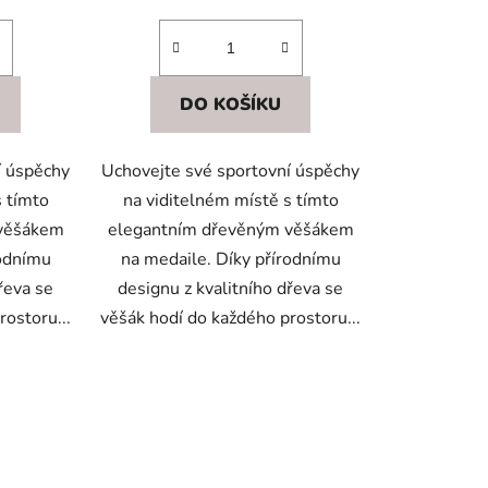
DO KOŠÍKU
í úspěchy
Uchovejte své sportovní úspěchy
s tímto
na viditelném místě s tímto
 věšákem
elegantním dřevěným věšákem
rodnímu
na medaile. Díky přírodnímu
řeva se
designu z kvalitního dřeva se
rostoru...
věšák hodí do každého prostoru...