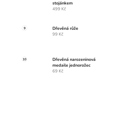
stojánkem
499 Kč
Dřevěná růže
99 Kč
Dřevěná narozeninová
medaile jednorožec
69 Kč