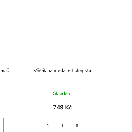
asič
Věšák na medaile hokejista
Skladem
749 Kč