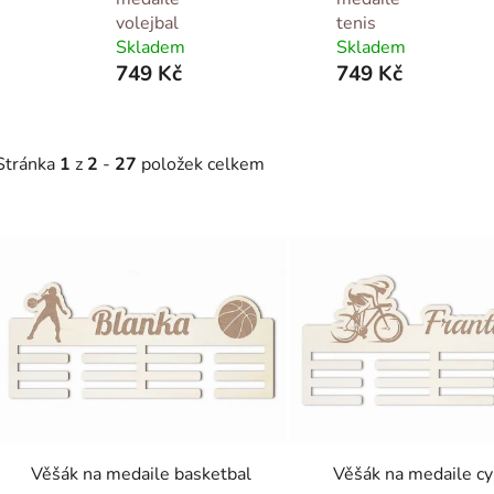
volejbal
tenis
Skladem
Skladem
749 Kč
749 Kč
Stránka
1
z
2
-
27
položek celkem
V
ý
p
s
p
r
o
d
Věšák na medaile basketbal
Věšák na medaile cy
u