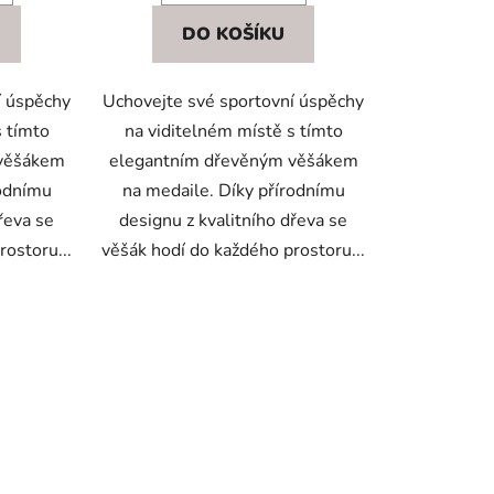
DO KOŠÍKU
í úspěchy
Uchovejte své sportovní úspěchy
s tímto
na viditelném místě s tímto
 věšákem
elegantním dřevěným věšákem
rodnímu
na medaile. Díky přírodnímu
řeva se
designu z kvalitního dřeva se
rostoru...
věšák hodí do každého prostoru...