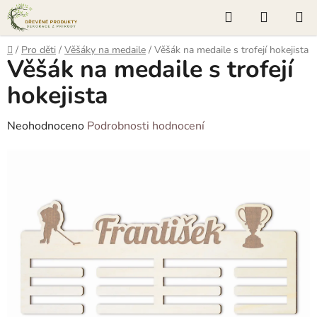
Přejít
Hledat
NÁKUP
na
KOŠÍK
obsah
Domů
/
Pro děti
/
Věšáky na medaile
/
Věšák na medaile s trofejí hokejista
Věšák na medaile s trofejí
hokejista
Průměrné
Neohodnoceno
Podrobnosti hodnocení
hodnocení
produktu
je
0,0
z
5
hvězdiček.