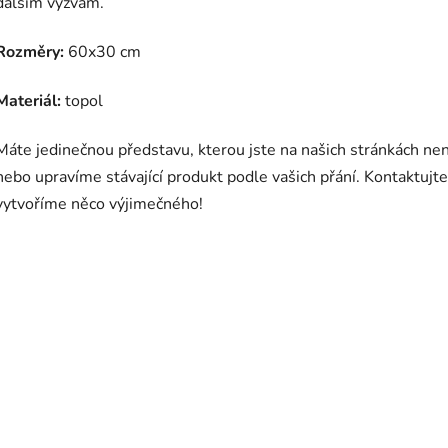
dalším výzvám.
Rozměry:
60x30 cm
Materiál:
topol
Máte jedinečnou představu, kterou jste na našich stránkách ne
nebo upravíme stávající produkt podle vašich přání. Kontaktujt
vytvoříme něco výjimečného!