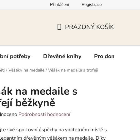
Přihlášení
Registrace
kt
PRÁZDNÝ KOŠÍK
NÁKUPNÍ
KOŠÍK
bní potřeby
Dřevěné knihy
Pro domácí mazlí
ěti
/
Věšáky na medaile
/
Věšák na medaile s trofejí
ák na medaile s
fejí běžkyně
né
dnoceno
Podrobnosti hodnocení
ení
te své sportovní úspěchy na viditelném místě s
tu
elegantním dřevěným věšákem na medaile. Díky