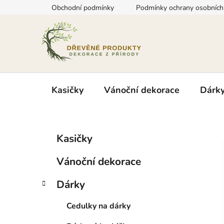
Přejít
Obchodní podmínky
Podmínky ochrany osobních
na
obsah
Kasičky
Vánoční dekorace
Dárk
P
K
Přeskočit
Kasičky
a
kategorie
o
t
s
Vánoční dekorace
e
t
g
r
Dárky
o
a
r
Cedulky na dárky
i
n
e