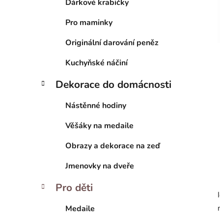
n
Dárkové krabičky
í
Pro maminky
p
a
Originální darování peněz
n
e
Kuchyňské náčiní
l
Dekorace do domácnosti
Nástěnné hodiny
Věšáky na medaile
Obrazy a dekorace na zeď
Jmenovky na dveře
Pro děti
Medaile