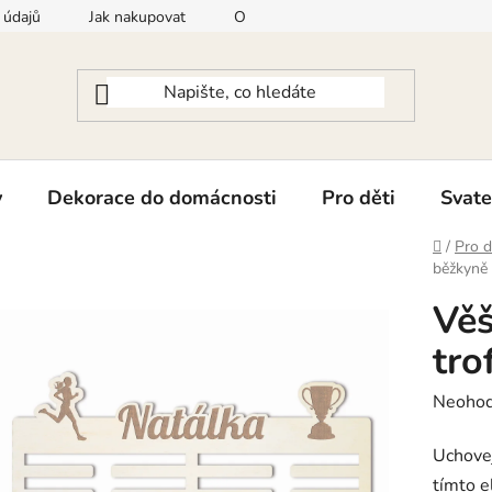
 údajů
Jak nakupovat
Odstoupení od smlouvy
Konta
y
Dekorace do domácnosti
Pro děti
Svate
Domů
/
Pro d
běžkyně
Věš
tro
Průměr
Neoho
hodnoc
Uchovej
produk
tímto 
je