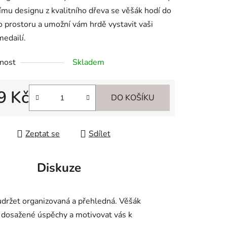
ímu designu z kvalitního dřeva se věšák hodí do
 prostoru a umožní vám hrdě vystavit vaši
medailí.
ek.
nost
Skladem
9 Kč
DO KOŠÍKU
 cena:
Zeptat se
Sdílet
Diskuze
 udržet organizovaná a přehledná. Věšák
y dosažené úspěchy a motivovat vás k