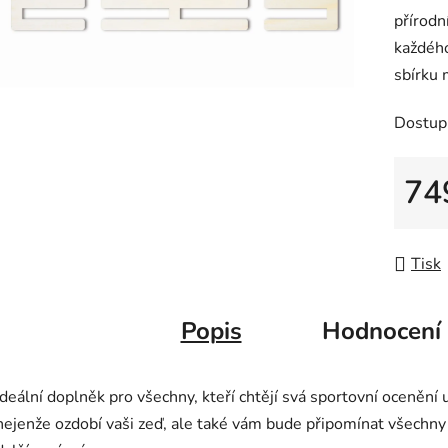
přírodn
0,0
každého
z
sbírku 
5
hvězdič
Dostup
74
Měrná
Tisk
Popis
Hodnocení
Ideální doplněk pro všechny, kteří chtějí svá sportovní ocenění
nejenže ozdobí vaši zeď, ale také vám bude připomínat všechn