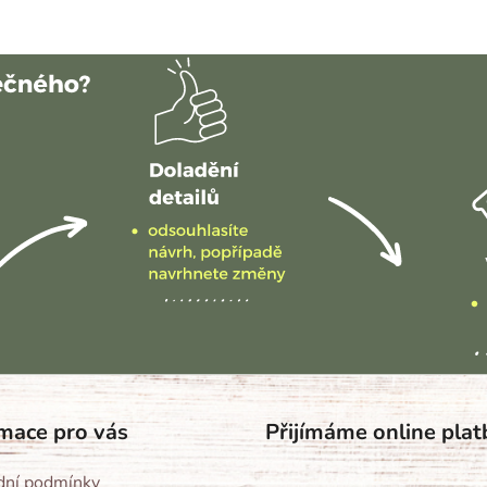
mace pro vás
Přijímáme online plat
ní podmínky