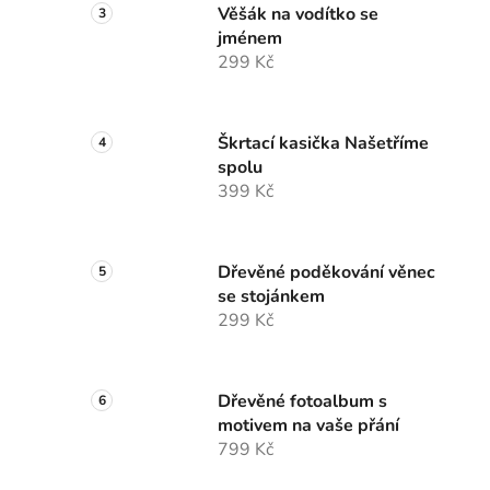
Věšák na vodítko se
jménem
299 Kč
Škrtací kasička Našetříme
spolu
399 Kč
Dřevěné poděkování věnec
se stojánkem
299 Kč
Dřevěné fotoalbum s
motivem na vaše přání
799 Kč