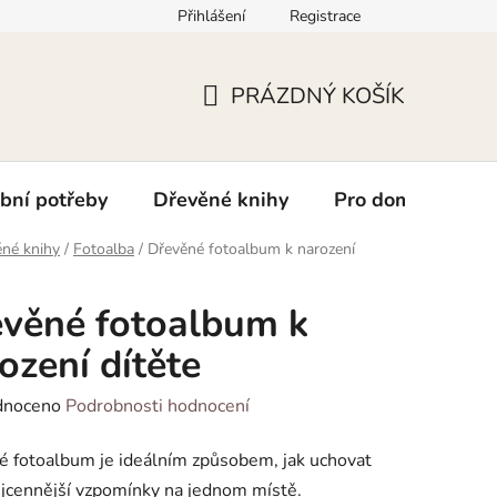
Přihlášení
Registrace
kt
PRÁZDNÝ KOŠÍK
NÁKUPNÍ
KOŠÍK
bní potřeby
Dřevěné knihy
Pro domácí mazlí
né knihy
/
Fotoalba
/
Dřevěné fotoalbum k narození
věné fotoalbum k
ození dítěte
né
dnoceno
Podrobnosti hodnocení
ení
 fotoalbum je ideálním způsobem, jak uchovat
tu
jcennější vzpomínky na jednom místě.