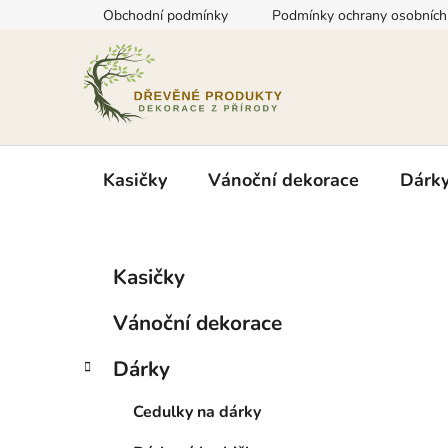
Přejít
Obchodní podmínky
Podmínky ochrany osobních
na
obsah
Kasičky
Vánoční dekorace
Dárk
P
K
Přeskočit
Kasičky
a
kategorie
o
t
s
Vánoční dekorace
e
t
g
r
Dárky
o
a
r
Cedulky na dárky
i
n
e