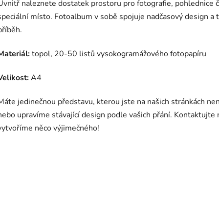
Uvnitř naleznete dostatek prostoru pro fotografie, pohlednice či
speciální místo. Fotoalbum v sobě spojuje nadčasový design a t
příběh.
Materiál:
topol, 20-50 listů vysokogramážového fotopapíru
Velikost:
A4
Máte jedinečnou představu, kterou jste na našich stránkách ne
nebo upravíme stávající design podle vašich přání. Kontaktujte
vytvoříme něco výjimečného!