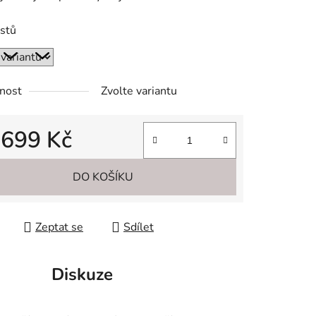
istů
ek.
nost
Zvolte variantu
d
699 Kč
 cena:
DO KOŠÍKU
Zeptat se
Sdílet
Diskuze