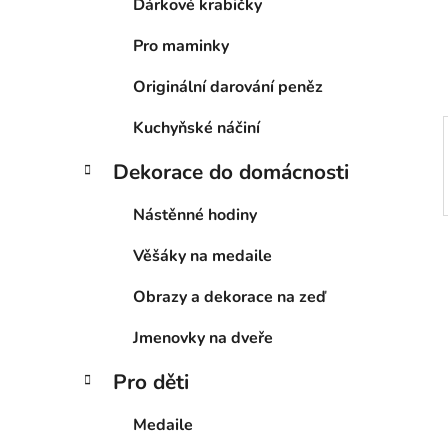
n
Dárkové krabičky
í
Pro maminky
p
a
Originální darování peněz
n
e
Kuchyňské náčiní
l
Dekorace do domácnosti
Nástěnné hodiny
Věšáky na medaile
Obrazy a dekorace na zeď
Jmenovky na dveře
Pro děti
Medaile