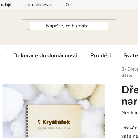
 údajů
Jak nakupovat
Odstoupení od smlouvy
Konta
y
Dekorace do domácnosti
Pro děti
Svate
Domů
/
Dřevě
dítěte
Dře
nar
Průměr
Neoho
hodnoc
Dřevěné
produk
vaše ne
je