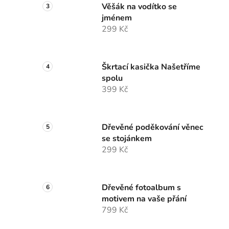
Věšák na vodítko se
jménem
299 Kč
Škrtací kasička Našetříme
spolu
399 Kč
Dřevěné poděkování věnec
se stojánkem
299 Kč
Dřevěné fotoalbum s
motivem na vaše přání
799 Kč