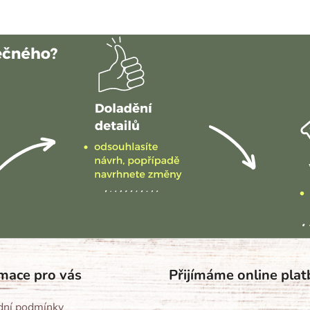
mace pro vás
Přijímáme online plat
ní podmínky