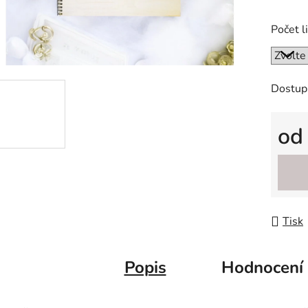
0,0
Počet l
z
5
hvězdič
Dostup
o
Měrná
Tisk
Popis
Hodnocení