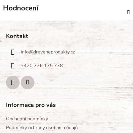
Hodnocení
Z
á
Kontakt
p
a
info
@
dreveneprodukty.cz
t
í
+420 776 175 778
Informace pro vás
Obchodní podmínky
Podmínky ochrany osobních údajů