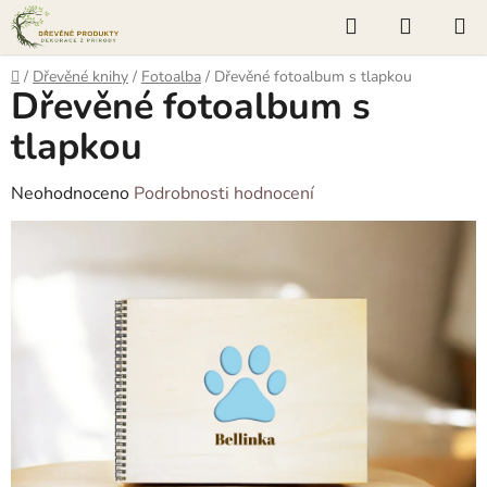
Přejít
Hledat
NÁKUP
na
KOŠÍK
obsah
Domů
/
Dřevěné knihy
/
Fotoalba
/
Dřevěné fotoalbum s tlapkou
Dřevěné fotoalbum s
tlapkou
Průměrné
Neohodnoceno
Podrobnosti hodnocení
hodnocení
produktu
je
0,0
z
5
hvězdiček.