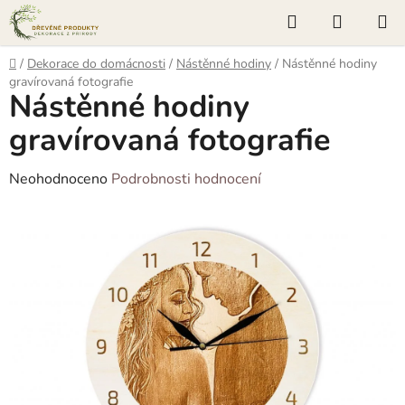
Přejít
Hledat
NÁKUP
na
KOŠÍK
obsah
Domů
/
Dekorace do domácnosti
/
Nástěnné hodiny
/
Nástěnné hodiny
gravírovaná fotografie
Nástěnné hodiny
gravírovaná fotografie
Průměrné
Neohodnoceno
Podrobnosti hodnocení
hodnocení
produktu
je
0,0
z
5
hvězdiček.