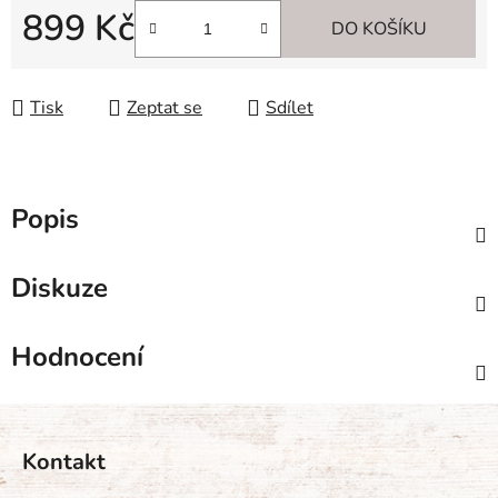
899 Kč
DO KOŠÍKU
Měrná cena:
Tisk
Zeptat se
Sdílet
Popis
Diskuze
Hodnocení
Z
á
Kontakt
p