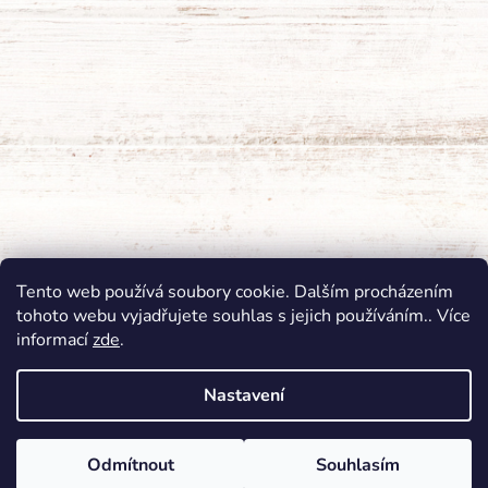
Tento web používá soubory cookie. Dalším procházením
tohoto webu vyjadřujete souhlas s jejich používáním.. Více
informací
zde
.
Nastavení
Vytvořil Shoptet
Odmítnout
Souhlasím
Copyright 2026
Dřevěnéprodukty.cz
. Všechna práva