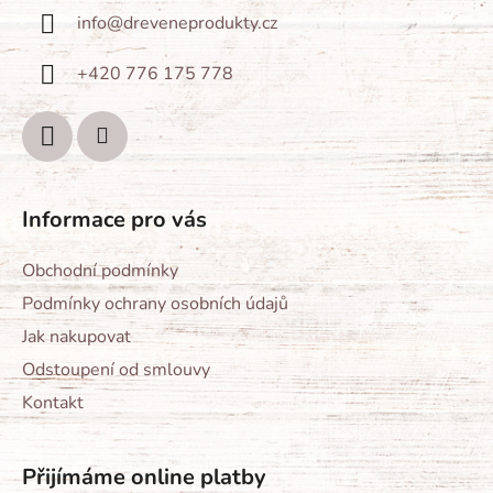
a
info
@
dreveneprodukty.cz
t
í
+420 776 175 778
Informace pro vás
Obchodní podmínky
Podmínky ochrany osobních údajů
Jak nakupovat
Odstoupení od smlouvy
Kontakt
Přijímáme online platby