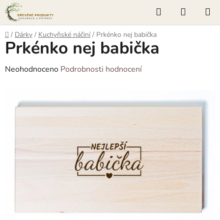
Přejít
Hledat
NÁKUP
na
KOŠÍK
obsah
Domů
/
Dárky
/
Kuchyňské náčiní
/
Prkénko nej babička
Prkénko nej babička
Průměrné
Neohodnoceno
Podrobnosti hodnocení
hodnocení
produktu
je
0,0
z
5
hvězdiček.