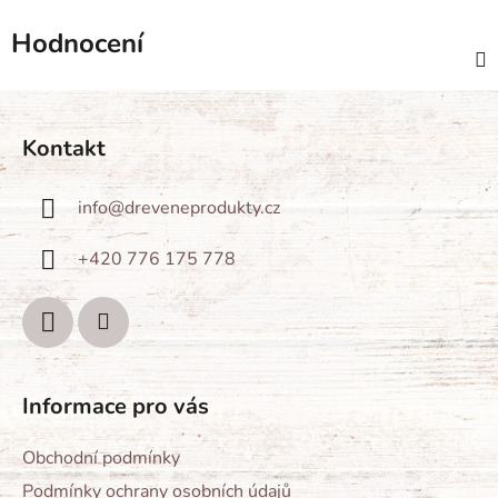
Hodnocení
Z
á
Kontakt
p
a
info
@
dreveneprodukty.cz
t
í
+420 776 175 778
Informace pro vás
Obchodní podmínky
Podmínky ochrany osobních údajů