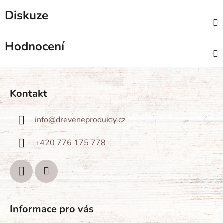
Diskuze
Hodnocení
Z
á
Kontakt
p
a
info
@
dreveneprodukty.cz
t
í
+420 776 175 778
Informace pro vás