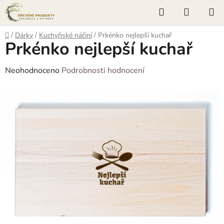
Přejít
Hledat
NÁKUP
na
KOŠÍK
obsah
Domů
/
Dárky
/
Kuchyňské náčiní
/
Prkénko nejlepší kuchař
Prkénko nejlepší kuchař
Průměrné
Neohodnoceno
Podrobnosti hodnocení
hodnocení
produktu
je
0,0
z
5
hvězdiček.