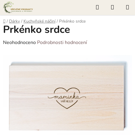
Přejít
Hledat
NÁKUP
na
KOŠÍK
obsah
Domů
/
Dárky
/
Kuchyňské náčiní
/
Prkénko srdce
Prkénko srdce
Průměrné
Neohodnoceno
Podrobnosti hodnocení
hodnocení
produktu
je
0,0
z
5
hvězdiček.