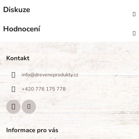
Diskuze
Hodnocení
Z
á
Kontakt
p
a
info
@
dreveneprodukty.cz
t
í
+420 776 175 778
Informace pro vás