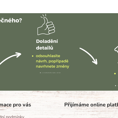
mace pro vás
Přijímáme online plat
ní podmínky