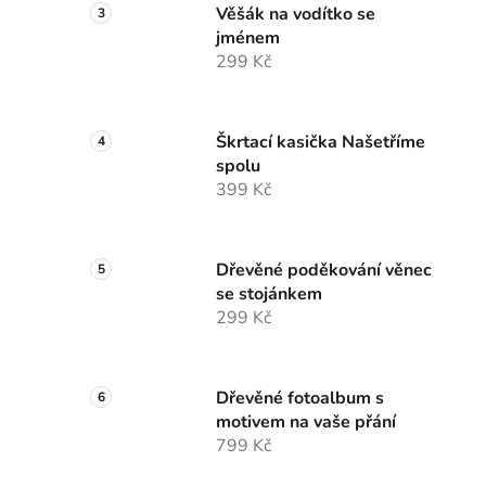
Věšák na vodítko se
jménem
299 Kč
Škrtací kasička Našetříme
spolu
399 Kč
Dřevěné poděkování věnec
se stojánkem
299 Kč
Dřevěné fotoalbum s
motivem na vaše přání
799 Kč