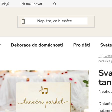
 údajů
Jak nakupovat
Odstoupení od smlouvy
Konta
y
Dekorace do domácnosti
Pro děti
Svate
Domů
/
Svate
cedulka 
Sva
tan
Průměr
Neoho
hodnoc
Dolaďte
produk
našimi 
je