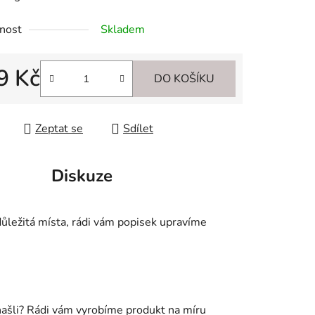
nost
Skladem
9 Kč
ek.
DO KOŠÍKU
 cena:
Zeptat se
Sdílet
Diskuze
důležitá místa, rádi vám popisek upravíme
našli? Rádi vám vyrobíme produkt na míru