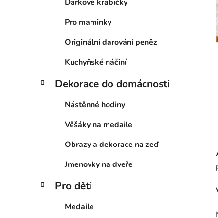
n
Dárkové krabičky
í
Pro maminky
p
a
Originální darování peněz
n
e
Kuchyňské náčiní
l
Dekorace do domácnosti
Nástěnné hodiny
Věšáky na medaile
Obrazy a dekorace na zeď
Jmenovky na dveře
Pro děti
Medaile