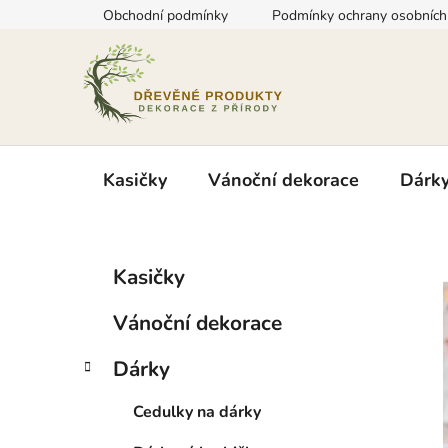
Přejít
Obchodní podmínky
Podmínky ochrany osobních
na
obsah
Kasičky
Vánoční dekorace
Dárk
P
K
Přeskočit
Kasičky
a
kategorie
o
t
s
Vánoční dekorace
e
t
g
r
Dárky
o
a
r
Cedulky na dárky
i
n
e