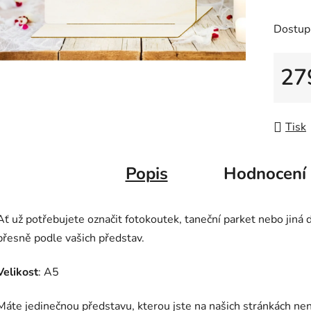
0,0
Dostup
z
5
27
hvězdič
Měrná
Tisk
Popis
Hodnocení
Ať už potřebujete označit fotokoutek, taneční parket nebo jiná 
přesně podle vašich představ.
Velikost
: A5
Máte jedinečnou představu, kterou jste na našich stránkách ne