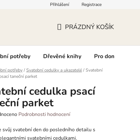
Přihlášení
Registrace
kt
PRÁZDNÝ KOŠÍK
NÁKUPNÍ
KOŠÍK
bní potřeby
Dřevěné knihy
Pro domácí mazlí
bní potřeby
/
Svatební cedulky a ukazatelé
/
Svatební
psací taneční parket
tební cedulka psací
eční parket
né
dnoceno
Podrobnosti hodnocení
ení
 svůj svatební den do posledního detailu s
tu
elegantními svatebními cedulkami.