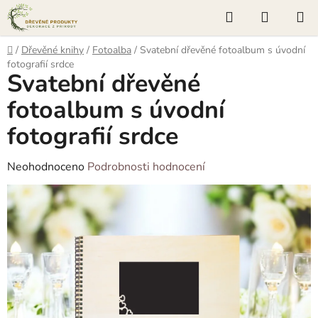
Přejít
Hledat
NÁKUP
na
KOŠÍK
obsah
Domů
/
Dřevěné knihy
/
Fotoalba
/
Svatební dřevěné fotoalbum s úvodní
fotografií srdce
Svatební dřevěné
fotoalbum s úvodní
fotografií srdce
Průměrné
Neohodnoceno
Podrobnosti hodnocení
hodnocení
produktu
je
0,0
z
5
hvězdiček.