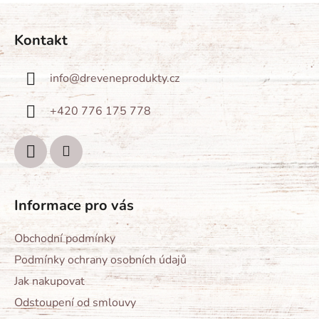
Z
á
Kontakt
p
a
info
@
dreveneprodukty.cz
t
í
+420 776 175 778
Informace pro vás
Obchodní podmínky
Podmínky ochrany osobních údajů
Jak nakupovat
Odstoupení od smlouvy