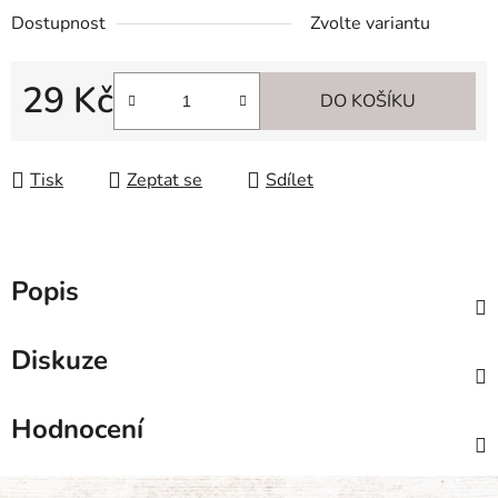
Dostupnost
Zvolte variantu
29 Kč
DO KOŠÍKU
Měrná cena:
Tisk
Zeptat se
Sdílet
Popis
Diskuze
Hodnocení
Z