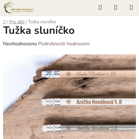
Přejít
Hledat
NÁKUP
na
KOŠÍK
obsah
Domů
/
Pro děti
/
Tužka sluníčko
Tužka sluníčko
Průměrné
Neohodnoceno
Podrobnosti hodnocení
hodnocení
produktu
je
0,0
z
5
hvězdiček.