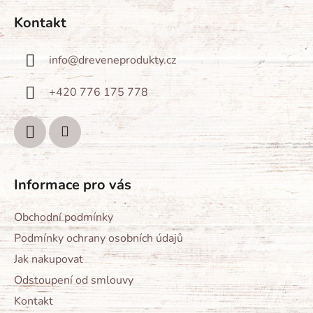
á
Kontakt
p
a
info
@
dreveneprodukty.cz
t
í
+420 776 175 778
Informace pro vás
Obchodní podmínky
Podmínky ochrany osobních údajů
Jak nakupovat
Odstoupení od smlouvy
Kontakt